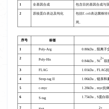
1
全基因合成
包含目的基因合成与亚
2
原核蛋白表达及纯化
包括
E.coli
表达菌株转化、筛
周。
序号
标签
1
Poly-Arg
0.80kDa，阳离子
2
2+
Poly-His
0.84kDa，Ni
琼脂
3
FLAG
1.01kDa，FLA
4
Strep-tag II
1.06kDa，链亲
5
c-myc
1.20kDa，my
6
1.75kDa，S蛋白琼
S-tag
7
2+