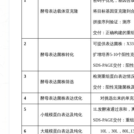
1
密码子优化，基因合成
酵母表达载体亚克隆
将目标基因亚克隆到合适的
拼接序列验证：测序
交付：正确构建的重组
2
可提供表达菌株：X33
酵母表达菌株转化
扩增培养5-10个阳
SDS-PAGE交付：
3
检测重组蛋白表达情
酵母表达菌株筛选
交付：阳性克隆菌株
4
酵母表达菌株表达优化
对挑选出来的单克
5
1L发酵液通过亲和，
小规模蛋白表达及纯化
SDS-PAGE交付：
6
大规模蛋白表达及纯化
10L，30L，80L,