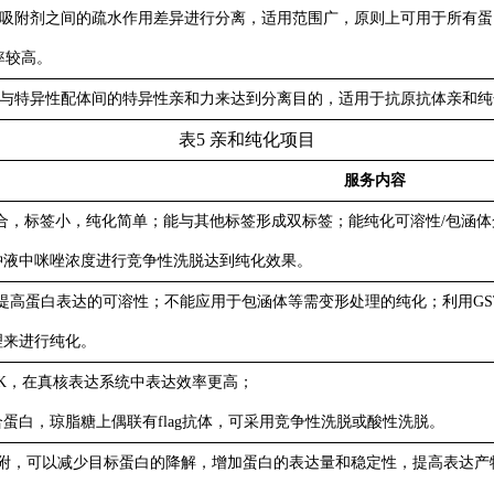
吸附剂之间的疏水作用差异进行分离，适用范围广，原则上可用于所有蛋
率较高。
与特异性配体间的特异性亲和力来达到分离目的，适用于抗原抗体亲和纯
表
5
亲和纯化项目
服务内容
组合，标签小，纯化简单；能与其他标签形成双标签；能纯化可溶性/包涵
冲液中咪唑浓度进行竞争性洗脱达到纯化效果。
，提高蛋白表达的可溶性；不能应用于包涵体等需变形处理的纯化；利用GS
理来进行纯化。
DDK，在真核表达系统中表达效率更高；
蛋白，琼脂糖上偶联有flag抗体，可采用竞争性洗脱或酸性洗脱。
树脂吸附，可以减少目标蛋白的降解，增加蛋白的表达量和稳定性，提高表