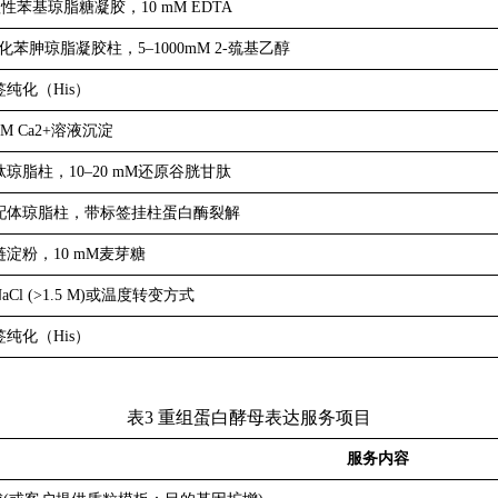
赖性
苯基琼脂糖凝胶，10 mM EDTA
基氧化苯胂琼脂凝胶柱，5–1000mM 2-巯基乙醇
签纯化（His）
 mM Ca2+溶液沉淀
甘肽琼脂柱，10–20 mM还原谷胱甘肽
烷烃配体琼脂柱，带标签挂柱蛋白酶裂解
支链淀粉，10 mM麦芽糖
aCl (>1.5 M)或温度转变方式
签纯化（His）
表
3
重组蛋白酵母表达服务
项目
服务内容