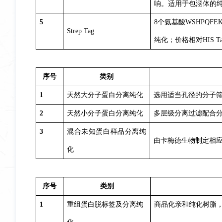
响。适用于包涵体的
5
8个氨基酸WSHPQF
Strep Tag
纯化；价格相对HIS T
序号
类别
1
天然大分子蛋白分离纯化
选用适当孔径的分子筛
2
天然小分子蛋白分离纯化
多层级分离过滤配合分
3
混合未知蛋白样品分离纯
由卡梅德生物制定
化
序号
类别
1
重组蛋白脱标签及分离纯
商品化亲和纯化树脂，如