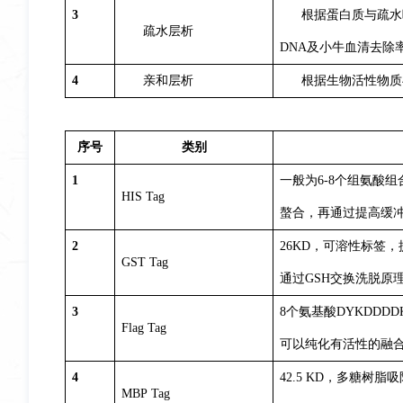
3
根据蛋白质与疏水
疏水层析
DNA及小牛血清去除
4
亲和层析
根据生物活性物质
序号
类别
1
一般为6-8个组氨酸
HIS Tag
螯合，再通过提高缓
2
26KD，可溶性标签
GST Tag
通过GSH交换洗脱原
3
8个氨基酸DYKDD
Flag Tag
可以纯化有活性的融合
4
42.5 KD，多糖
MBP Tag