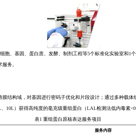
有细胞、基因、蛋白质、发酵、制剂工程等5个标准化实验室和1个
术服务。
跨膜结构域
，对基因进行
密码子优化
和片段设计；通过多种载体
L、
10L）
获得
高纯度
的
毫克级重组蛋白
（
LAL检测法低内毒素<0.1
表
1
重组蛋白原核表达服务项目
服务内容