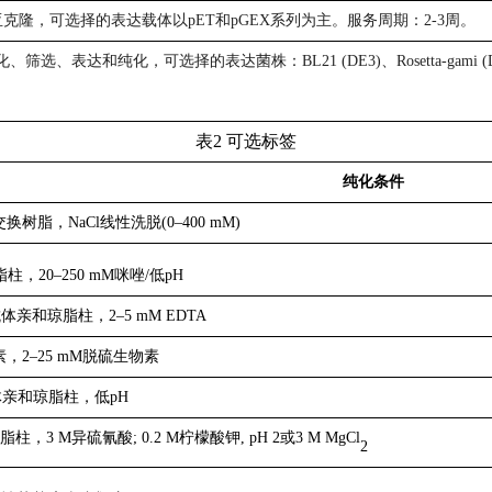
克隆，可选择的表达载体以pET和pGEX系列为主。
服务周期：2-3周。
选、表达和纯化，可选择的表达菌株：BL21 (DE3)、Rosetta-gami (DE3)、O
表
2
可选标签
纯化条件
交换树脂，NaCl线性洗脱(0–400 mM)
柱，20–250 mM咪唑/低pH
G抗体亲和琼脂柱，2–5 mM EDTA
和素，2–25 mM脱硫生物素
c抗体亲和琼脂柱，低pH
脂柱，3 M异硫氰酸; 0.2 M柠檬酸钾, pH 2或3 M MgCl
2