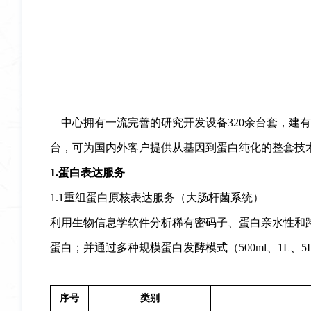
中心拥有一流完善的研究开发设备
320余台套，建
台，可为国内外客户提供从基因到蛋白纯化的整套技
1.蛋白表达服务
1.1重组蛋白原核表达服务（大肠杆菌系统）
利用生物信息学软件
分析稀有密码子
、
蛋白亲水性和
蛋白
；并通过
多种规模蛋白发酵模式（
500ml、
1L、5
序号
类别