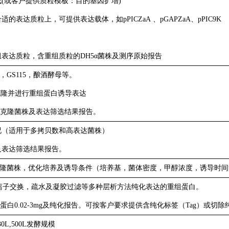
(或客户提供质粒模板：目的基因扩增)
表达质粒上，可提供表达载体，如pPICZaA 、pGAPZaA、pPIC9K
表达质粒，含重组质粒的DH5α菌株及测序原始报告
，GS115，酿酒酵母等。
性克隆并进行重组蛋白诱导表达
阳性克隆菌株及表达筛选结果报告。
况（适用于多拷贝数和高表达菌株）
及表达筛选结果报告。
隆菌株，优化培养及诱导条件（培养基，菌体密度，甲醇浓度，诱导时间
离子交换，疏水及凝胶过滤等多种层析方法纯化表达的重组蛋白。
重组蛋白0.02-3mg及纯化报告。可按客户要求提供含纯化标签（Tag）或切除
130L,500L发酵规模