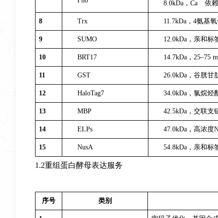
Fh8
8.0kDa，Ca
依
8
Trx
11.7kDa，4氨
9
SUMO
12.0kDa，亲和标
10
BRT17
14.7kDa，25–75
11
GST
26.0kDa，谷胱
12
HaloTag7
34.0kDa，氯
13
MBP
42.5kDa，交联
14
ELPs
47.0kDa，高浓度N
15
NusA
54.8kDa，亲和标
1.2重组蛋白酵母表达服务
序号
类别