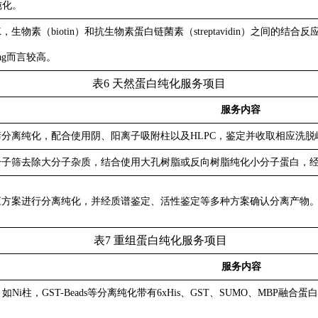
纯化。
EK，生物素（biotin）和抗生物素蛋白链菌素（streptavidin）之
ag而言较高。
表
6
天然蛋白纯化服务项目
服务内容
分离纯化，配合使用阴、阳离子吸附柱以及HLPC，鉴定并收取相应洗脱
子筛去除大分子杂质，结合使用大孔树脂或反向树脂纯化小分子蛋白，经 H
相应方案进行分离纯化，并经质谱鉴定、活性鉴定等多种方案确
表
7
重组蛋白纯化服务项目
服务内容
Ni柱，GST-Beads等分离纯化带有6xHis、GST、SUMO、MBP融合