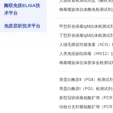
人脂联素检测试剂盒（酶联免
酶联免疫ELISA技
梅毒螺旋体抗体酶免检测试剂
术平台
免疫层析技术平台
甲型肝炎病毒IgM抗体检测试
丁型肝炎病毒IgM抗体检测试
人绒毛膜促性腺激素（hCG
人类免疫缺陷病毒（HIV12
梅毒螺旋体抗体胶体金检测试
胃蛋白酶原Ⅱ（PGⅡ）检测试
胃蛋白酶原Ⅰ（PGⅠ）检测试
新型冠状病毒核酸扩增（PC
结核分支杆菌核酸扩增（PC